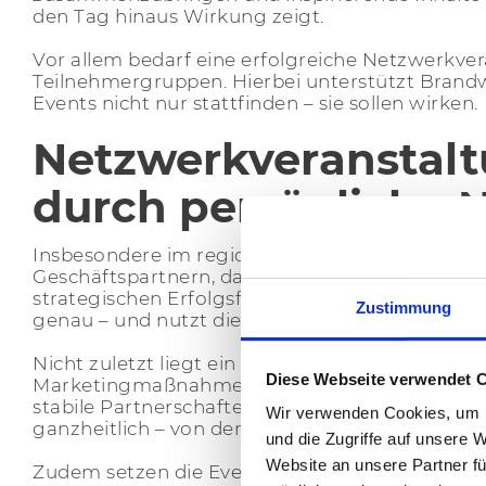
den Tag hinaus Wirkung zeigt.
Vor allem bedarf eine erfolgreiche Netzwerkver
Teilnehmergruppen. Hierbei unterstützt Brand
Events nicht nur stattfinden – sie sollen wirken.
Netzwerkveranstaltu
durch persönliche 
Insbesondere im regionalen und mittelständis
Geschäftspartnern, das Verständnis für lokal
strategischen Erfolgsfaktor. Gerade deshalb ke
Zustimmung
genau – und nutzt dieses Wissen gezielt.
Nicht zuletzt liegt ein entscheidender Vorteil
Diese Webseite verwendet 
Marketingmaßnahmen oft kurzfristig ausgericht
stabile Partnerschaften, gemeinsame Projekt
Wir verwenden Cookies, um I
ganzheitlich – von der Idee bis zur Nachbereitu
und die Zugriffe auf unsere 
Website an unsere Partner fü
Zudem setzen die Event-Experten auf individue