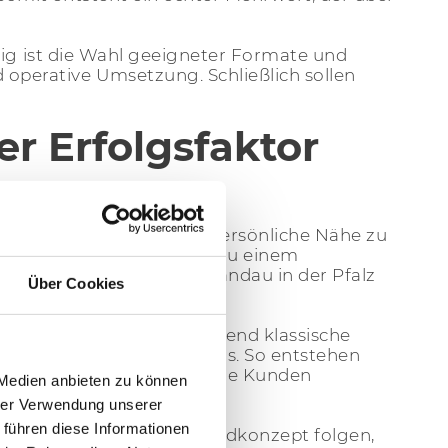
tig ist die Wahl geeigneter Formate und
operative Umsetzung. Schließlich sollen
r Erfolgsfaktor
 Bedeutung. Denn die persönliche Nähe zu
ern machen B2B-Netzwerke zu einem
der Region München und Landau in der Pfalz
Über Cookies
kter solcher Events. Während klassische
ngfristige Vertrauensbasis. So entstehen
et die Brandwerk GmbH ihre Kunden
 Medien anbieten zu können
hrer Verwendung unserer
 führen diese Informationen
gen einem ähnlichen Grundkonzept folgen,