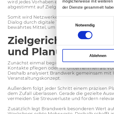
möglicherweise mit weiteren
wird jedes Vorhaben einzigartig geplant. Daher 
abgestimmt auf Zielgruppe, Branche und Unte
der Dienste gesammelt habe
Somit wird Netzwerken mit Brandwerk zu einem 
Einwilligungsauswahl
Dialog durch digitale Tools allein nicht erset
Notwendig
bewährtes Mittel, um Präsenz zu zeigen und Be
Zielgerichtete Netz
und Planung
Ablehnen
Zunächst einmal beginnt jede erfolgreiche Net
Kontakte pflegen oder Ihr Unternehmen als Vor
Deshalb analysiert Brandwerk gemeinsam mit Ihn
Veranstaltungskonzept.
Außerdem folgt jeder Schritt einem präzisen Pl
dem Zufall überlassen. Gerade die gezielte Aus
vermeiden Sie Streuverluste und fördern relev
Zusätzlich legt Brandwerk besonderen Wert auf 
Workshops echte Mehrwerte. Deshalb schafft inh