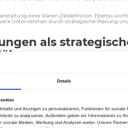
anstaltung einer klaren Zieldefinition. Ebenso wich
werk Unternehmen durch strategische Planung und 
ngen als strategische
Nähe
chen
Kontext
gewinnen Netzwerkveranstaltungen an
e Märkte und die direkte Ansprache von Entscheid
nnt Brandwerk die wirtschaftlichen Strukturen in 
Details
 von Netzwerkveranstaltungen im nachhaltigen Chara
Cookies
et sind, schaffen persönliche Begegnungen eine la
e und unternehmerisches Wachstum. Dabei begleit
nhalte und Anzeigen zu personalisieren, Funktionen für soziale
ng.
Website zu analysieren. Außerdem geben wir Informationen zu I
r soziale Medien, Werbung und Analysen weiter. Unsere Partner
lle
Betreuung
. Obwohl viele Netzwerkveranstaltun