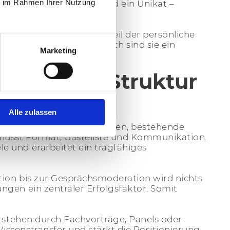
ie im Rahmen Ihrer Nutzung
n Worten: Jedes Event wird ein Unikat –
tsentwicklung. Gerade weil der persönliche
unehmend an Wert. Demnach sind sie ein
Marketing
it klarer Struktur
Alle zulassen
 Sie neue Kunden ansprechen, bestehende
flusst Format, Gästeliste und Kommunikation.
e und erarbeitet ein tragfähiges
tion bis zur Gesprächsmoderation wird nichts
ngen ein zentraler Erfolgsfaktor. Somit
ntstehen durch Fachvorträge, Panels oder
issenstransfer und stärkt die Positionierung