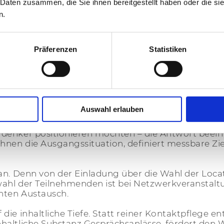
 Daten zusammen, die Sie ihnen bereitgestellt haben oder die s
ist keine Veranstaltung wie die andere. Mit andere
rnehmensziel.
n.
professionellen Instrument strategischer Geschäf
zbar ist, gewinnen reale Netzwerkveranstaltungen z
Präferenzen
Statistiken
ziehungen zu festigen.
werkveranstaltungen m
Auswahl erlauben
zwerkveranstaltung mit klar definierten
Zielen
. Ob
denker positionieren möchten – die Antwort beein
en die Ausgangssituation, definiert messbare Ziel
an. Denn von der Einladung über die Wahl der Loca
wahl der Teilnehmenden ist bei Netzwerkveranstaltu
anten Austausch.
die inhaltliche Tiefe. Statt reiner Kontaktpflege e
altliche Substanz Gesprächsanlässe, fördert den W