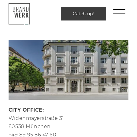
Zum
Inhalt
Catch up!
Catch up!
springen
CITY OFFICE:
Widenmayerstraße 31
80538 München
+49 89 95 86 47 60