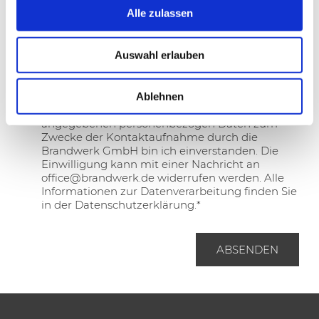
A
N
e
Alle zulassen
d
a
g
r
c
e
e
h
n
Auswahl erlauben
s
r
*
s
i
e
c
Ablehnen
*
h
D
Mit der Verarbeitung der im Formular
t
S
angegebenen personenbezogen Daten zum
G
Zwecke der Kontaktaufnahme durch die
V
Brandwerk GmbH bin ich einverstanden. Die
O
Einwilligung kann mit einer Nachricht an
(
office@brandwerk.de widerrufen werden. Alle
k
Informationen zur Datenverarbeitung finden Sie
o
in der Datenschutzerklärung.*
p
i
e
ABSENDEN
r
e
n
)
*