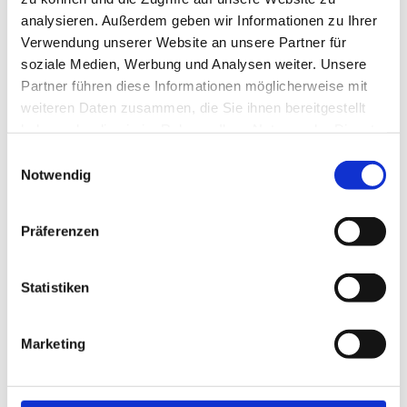
analysieren. Außerdem geben wir Informationen zu Ihrer
Verwendung unserer Website an unsere Partner für
soziale Medien, Werbung und Analysen weiter. Unsere
office@brandwerk.de
Partner führen diese Informationen möglicherweise mit
weiteren Daten zusammen, die Sie ihnen bereitgestellt
haben oder die sie im Rahmen Ihrer Nutzung der Dienste
gesammelt haben.
*
Einwilligungsauswahl
A
– Anrede auswählen –
N
Notwendig
n
a
r
m
e
e
N
Präferenzen
d
N
a
e
a
m
Vorname
Nachname
c
e
Statistiken
E
h
*
-
r
M
i
a
Marketing
c
A
i
Was können wir für Sie tun?
h
n
l
t
l
-
i