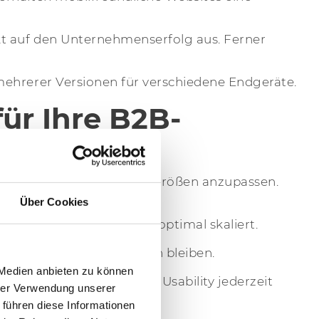
kt auf den Unternehmenserfolg aus. Ferner
mehrerer Versionen für verschiedene Endgeräte.
ür Ihre B2B-
terschiedliche Bildschirmgrößen anzupassen.
Über Cookies
lte wie Bilder und Texte optimal skaliert.
 lesbar und übersichtlich bleiben.
 Medien anbieten zu können
diese Weise bleibt die Usability jederzeit
hrer Verwendung unserer
 führen diese Informationen