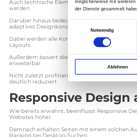
möglicherweise mit weiteren
Auch technische Elemente wie Formulare und Ca
werden.
der Dienste gesammelt habe
Darüber hinaus bedeutet Responsive Design nich
Einwilligungsauswahl
adaptives Designkonzept.
Notwendig
Dabei werden alle
Komponenten
der Website fl
Layouts.
Außerdem basiert dieser Designansatz auf mod
erweiterbar.
Ablehnen
Nicht zuletzt profitieren Unternehmen von ein
deutlich reduziert.
Responsive Design a
Wie bereits erwähnt, beeinflusst Responsive D
Websites höher.
Demnach erhalten Seiten mit einem solchen Aufb
Ranking bei Desktop-Suchen.