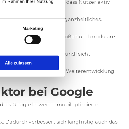
ie im Rahmen Ihrer Nutzung
rhöhen sich die Chancen, dass Nutzer aktiv
 Vielmehr geht es um ein ganzheitliches,
Marketing
 Bilder, proportionale Textgrößen und modulare
leibt er zukunftssicher und leicht
Alle zulassen
nd für Pflege, Updates und Weiterentwicklung
ktor bei Google
onders Google bewertet mobiloptimierte
. Dadurch verbessert sich langfristig auch das