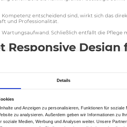
Kompetenz entscheidend sind, wirkt sich das dire
aft und Professionalität.
 Wartungsaufwand. Schließlich entfällt die Pflege 
 Responsive Design f
 die Fähigkeit einer Website, sich dynamisch an un
 Queries und flexible Rasterlayouts.
Details
Geräten intuitiv bedienbar. Gleichzeitig werden Inha
Cookies
idend. Denn auf kleinen Bildschirmen müssen Inhalte
nhalte und Anzeigen zu personalisieren, Funktionen für soziale
asst, etwa durch sogenannte Hamburger-Menüs. Auf 
Website zu analysieren. Außerdem geben wir Informationen zu I
r soziale Medien, Werbung und Analysen weiter. Unsere Partner