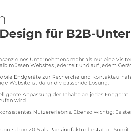
n
Design für B2B-Unt
räsenz eines Unternehmens mehr als nur eine Visiten
lb müssen Websites jederzeit und auf jedem Gerät 
bile Endgeräte zur Recherche und Kontaktaufnah
hige Website ist dafür die passende
Lösung
.
ligente Anpassung der Inhalte an jedes Endgerät. Da
ufen wird.
onsistentes Nutzererlebnis. Ebenso wichtig: Es ste
ung schon 2015 als Rankingfaktor bestätigt. Somit 