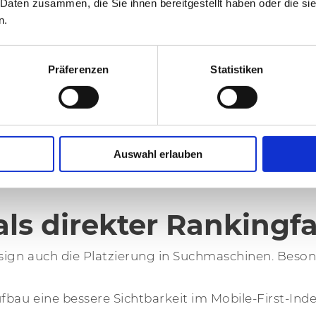
 Daten zusammen, die Sie ihnen bereitgestellt haben oder die s
ll-to-Actions werden entsprechend optimiert. So e
n.
t, einfach nur eine mobile Version bereitzustellen.
Präferenzen
Statistiken
exibel gestaltet. Beispielsweise durch skalierbare
ernen Webstandards wie HTML5 und CSS3. Dadurch b
Auswahl erlauben
er einheitlichen Codebasis. Deshalb wird der Aufwa
ls direkter Rankingfa
esign auch die Platzierung in Suchmaschinen. Bes
au eine bessere Sichtbarkeit im Mobile-First-Index