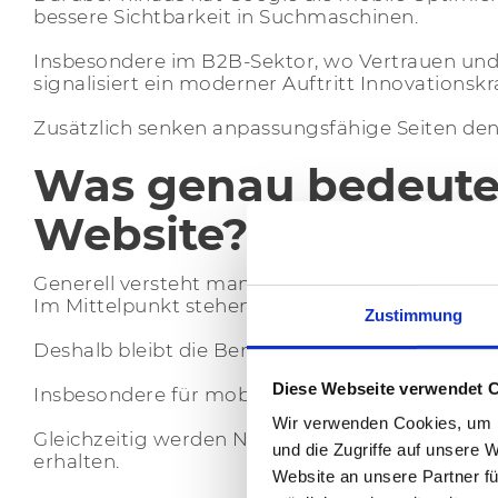
bessere Sichtbarkeit in Suchmaschinen.
Insbesondere im B2B-Sektor, wo Vertrauen und 
signalisiert ein moderner Auftritt Innovationskr
Zusätzlich senken anpassungsfähige Seiten den
Was genau bedeutet
Website?
Generell versteht man unter Responsive Design
Im Mittelpunkt stehen hierbei sogenannte Media
Zustimmung
Deshalb bleibt die Benutzeroberfläche auf allen 
Diese Webseite verwendet 
Insbesondere für mobile Nutzer ist das entsche
Wir verwenden Cookies, um I
Gleichzeitig werden Navigationselemente angep
und die Zugriffe auf unsere 
erhalten.
Website an unsere Partner fü