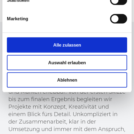
Statistiken
unterstreicht.
Marketing
Wir lieben gute
Alle zulassen
Gestaltung und kluge
Lösungen.
Auswahl erlauben
Ob digital, analog oder irgendwo
Ablehnen
dazwischen – wir machen Ideen sichtbar
und Marken erlebbar. Von der ersten Skizze
bis zum finalen Ergebnis begleiten wir
Projekte mit Konzept, Kreativität und
einem Blick fürs Detail. Unkompliziert in
der Zusammenarbeit, klar in der
Umsetzung und immer mit dem Anspruch,