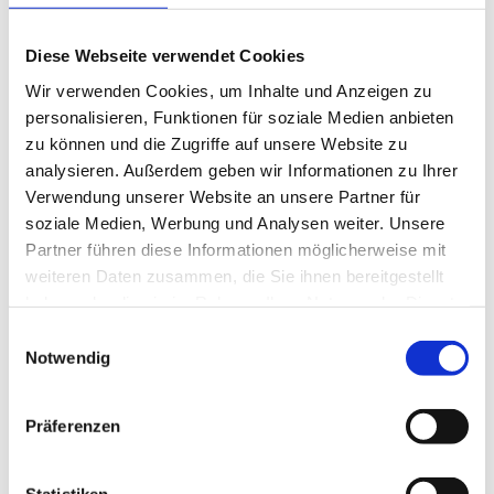
Visuelle
Dokumentation &
Diese Webseite verwendet Cookies
Imagefilm
Wir verwenden Cookies, um Inhalte und Anzeigen zu
personalisieren, Funktionen für soziale Medien anbieten
Im Fokus der Zusammenarbeit stand die
zu können und die Zugriffe auf unsere Website zu
Produktion eines professionellen
analysieren. Außerdem geben wir Informationen zu Ihrer
Drohnenvideos, um das Immobilienprojekt
Verwendung unserer Website an unsere Partner für
der Deka umfassend zu dokumentieren.
soziale Medien, Werbung und Analysen weiter. Unsere
Durch gezielte Luftaufnahmen wurden
Partner führen diese Informationen möglicherweise mit
Architektur und Lage so erfasst, dass
weiteren Daten zusammen, die Sie ihnen bereitgestellt
komplexe räumliche Strukturen klar
haben oder die sie im Rahmen Ihrer Nutzung der Dienste
erkennbar sind. Von der Planung über den
gesammelt haben.
Einwilligungsauswahl
Dreh bis zur finalen Postproduktion
Notwendig
entstand strukturiertes Bildmaterial, das
sich durch präzise Fotografie & Retusche
Präferenzen
nahtlos in die bestehenden Projekt- und
Marketingunterlagen einfügt und die
Wertigkeit des Standorts nachhaltig