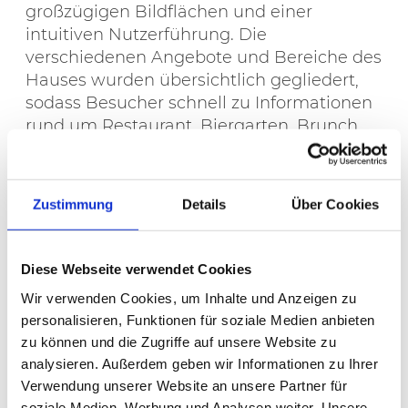
großzügigen Bildflächen und einer
intuitiven Nutzerführung. Die
verschiedenen Angebote und Bereiche des
Hauses wurden übersichtlich gegliedert,
sodass Besucher schnell zu Informationen
rund um Restaurant, Biergarten, Brunch,
Veranstaltungen und
Kontaktmöglichkeiten gelangen.
Zustimmung
Details
Über Cookies
Das Webdesign verbindet hochwertige
Bildwelten mit einer reduzierten,
eleganten Gestaltung. So entsteht eine
Diese Webseite verwendet Cookies
digitale Präsenz, die die besondere Lage
Wir verwenden Cookies, um Inhalte und Anzeigen zu
am See, die kulinarische Ausrichtung und
personalisieren, Funktionen für soziale Medien anbieten
den Charakter des Hauses atmosphärisch
zu können und die Zugriffe auf unsere Website zu
aufgreift – und gleichzeitig funktional,
analysieren. Außerdem geben wir Informationen zu Ihrer
übersichtlich und zeitgemäß bleibt.
Verwendung unserer Website an unsere Partner für
soziale Medien, Werbung und Analysen weiter. Unsere