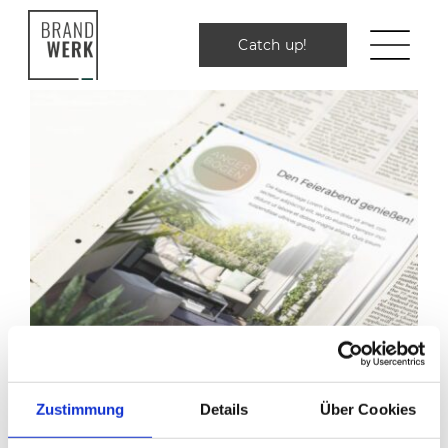
Zum
Inhalt
Catch up!
Catch up!
springen
Zustimmung
Details
Über Cookies