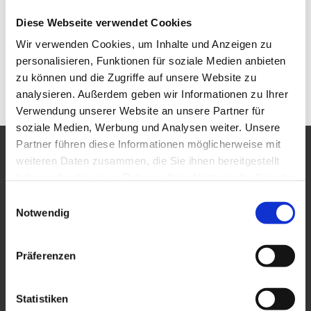
Diese Webseite verwendet Cookies
Wir verwenden Cookies, um Inhalte und Anzeigen zu
personalisieren, Funktionen für soziale Medien anbieten
zu können und die Zugriffe auf unsere Website zu
analysieren. Außerdem geben wir Informationen zu Ihrer
Verwendung unserer Website an unsere Partner für
soziale Medien, Werbung und Analysen weiter. Unsere
Partner führen diese Informationen möglicherweise mit
DESIGN
weiteren Daten zusammen, die Sie ihnen bereitgestellt
haben oder die sie im Rahmen Ihrer Nutzung der Dienste
gesammelt haben.
Einwilligungsauswahl
Notwendig
Präferenzen
BRANDWERK GmbH
Widenmayerstraße 31
Statistiken
80538 München