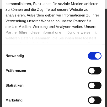
personalisieren, Funktionen für soziale Medien anbieten
zu können und die Zugriffe auf unsere Website zu
analysieren. Außerdem geben wir Informationen zu Ihrer
DESIGN
Verwendung unserer Website an unsere Partner für
soziale Medien, Werbung und Analysen weiter. Unsere
Partner führen diese Informationen möglicherweise mit
weiteren Daten zusammen, die Sie ihnen bereitgestellt
haben oder die sie im Rahmen Ihrer Nutzung der Dienste
gesammelt haben.
Einwilligungsauswahl
Notwendig
BRANDWERK GmbH
Widenmayerstraße 31
80538 München
Präferenzen
+49 89 958 647 60
office@brandwerk.de
Statistiken
Standorte »
Marketing