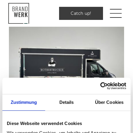
Zum
Inhalt
Catch up!
Catch up!
springen
Zustimmung
Details
Über Cookies
Diese Webseite verwendet Cookies
Wir verwenden Cookies, um Inhalte und Anzeigen zu