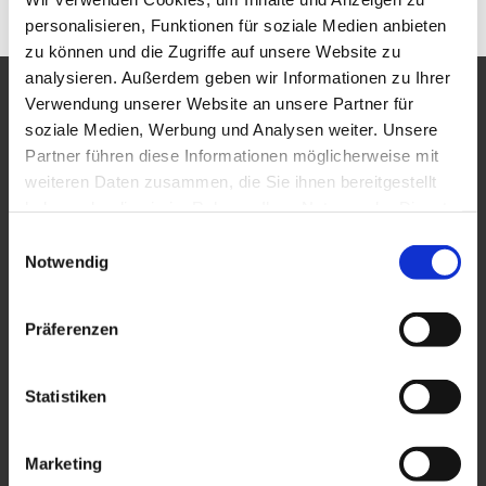
personalisieren, Funktionen für soziale Medien anbieten
zu können und die Zugriffe auf unsere Website zu
analysieren. Außerdem geben wir Informationen zu Ihrer
Verwendung unserer Website an unsere Partner für
DESIGN
soziale Medien, Werbung und Analysen weiter. Unsere
Partner führen diese Informationen möglicherweise mit
weiteren Daten zusammen, die Sie ihnen bereitgestellt
haben oder die sie im Rahmen Ihrer Nutzung der Dienste
gesammelt haben.
Einwilligungsauswahl
Notwendig
BRANDWERK GmbH
Widenmayerstraße 31
Präferenzen
80538 München
+49 89 958 647 60
office@brandwerk.de
Statistiken
Standorte »
Marketing